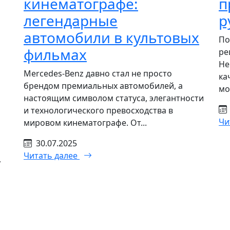
кинематографе:
п
легендарные
р
автомобили в культовых
По
фильмах
ре
Не
Mercedes-Benz давно стал не просто
ка
брендом премиальных автомобилей, а
мо
настоящим символом статуса, элегантности
и технологического превосходства в
Чи
мировом кинематографе. От...
30.07.2025
Читать далее
,