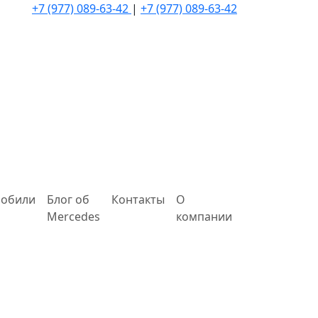
+7 (977) 089-63-42
|
+7 (977) 089-63-42
мобили
Блог об
Контакты
О
Mercedes
компании