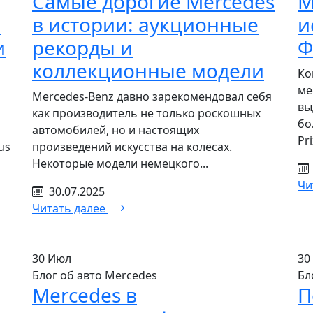
Самые дорогие Mercedes
M
е
в истории: аукционные
и
и
рекорды и
Ф
коллекционные модели
Ко
ме
Mercedes-Benz давно зарекомендовал себя
вы
как производитель не только роскошных
бо
автомобилей, но и настоящих
Pri
us
произведений искусства на колёсах.
Некоторые модели немецкого...
Чи
30.07.2025
Читать далее
30
Июл
30
Блог об авто Mercedes
Бл
Mercedes в
П